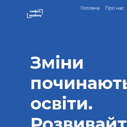
Головна
Про нас
Зміни
починають
освіти.
Розвивайт