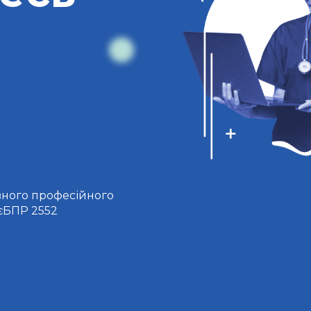
вного професійного
 єБПР 2552