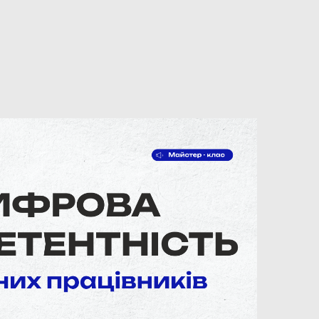
тність
иків