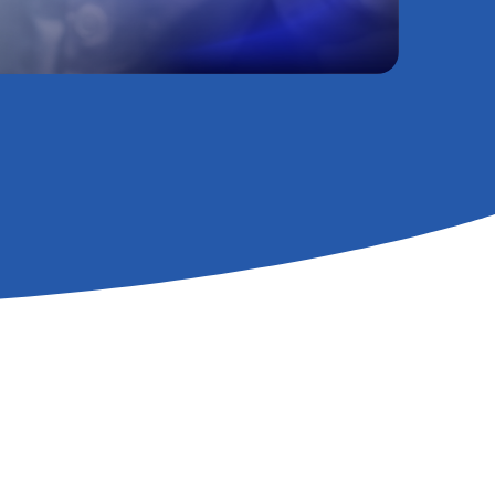
події
лишин