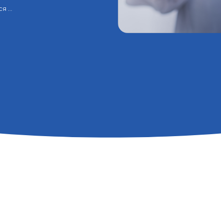
 ...
MedPro - офіційний провайдер заходів БПР 2552
Перейти до реєстрації
Спікерка 
Васи