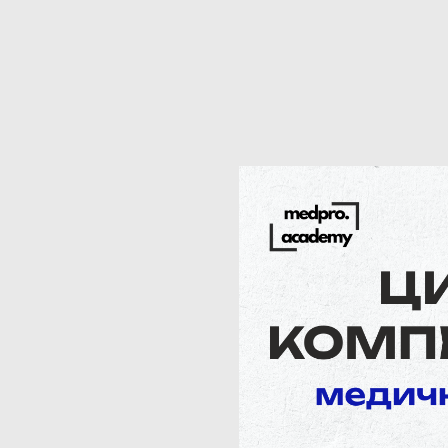
ва компетен
ичних працівн
події
н