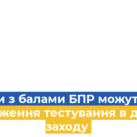
Маєте питання?
Зв’яжіться зі службою 
🔹 Telegram:
@medpro_a
🔹 Viber: +380 93 258 71 
🔹 E-mail: info@medpro.
Ми у соцмережах: 📸
Ins
и з балами БПР можут
дження тестування в 
заходу