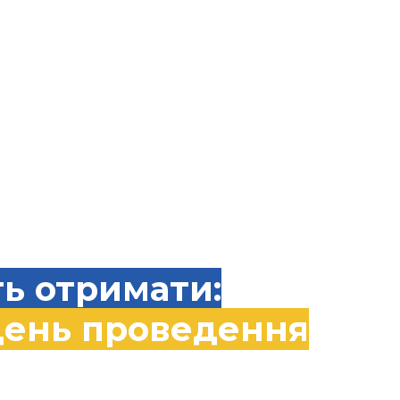
підтримки зручним для вас меседжером:
cademy
01
academy
tagram
| 🔵
Facebook
ь отримати:
день проведення